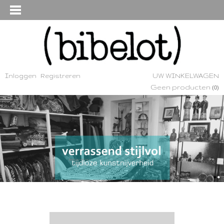
Inloggen
Registreren
UW WINKELWAGEN
Geen producten
(0)
BEKIJK HET NU
KIJKJE IN DE WEBSHOP