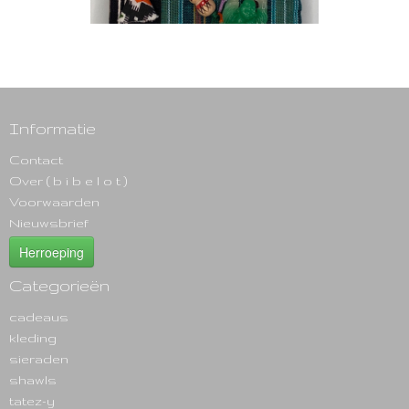
Informatie
Contact
Over ( b i b e l o t )
Voorwaarden
Nieuwsbrief
Herroeping
Categorieën
cadeaus
kleding
sieraden
shawls
tatez-y