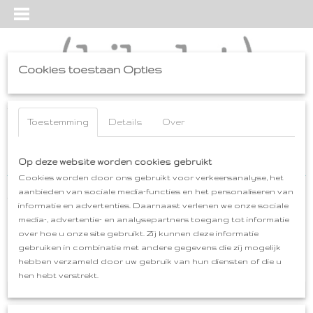
Cookies toestaan Opties
Inloggen
Registreren
UW WINKELWAGEN
Geen producten
Toestemming
Details
Over
(0)
Home
Op deze website worden cookies gebruikt
>
tatez-y
>
SHAWLKRAGEN
Cookies worden door ons gebruikt voor verkeersanalyse, het
aanbieden van sociale media-functies en het personaliseren van
tatez-y
informatie en advertenties. Daarnaast verlenen we onze sociale
media-, advertentie- en analysepartners toegang tot informatie
over hoe u onze site gebruikt. Zij kunnen deze informatie
CAPA
gebruiken in combinatie met andere gegevens die zij mogelijk
CAPELET
hebben verzameld door uw gebruik van hun diensten of die u
SHAWL tatez-y
hen hebt verstrekt.
SHAWLKRAGEN
SWIRL