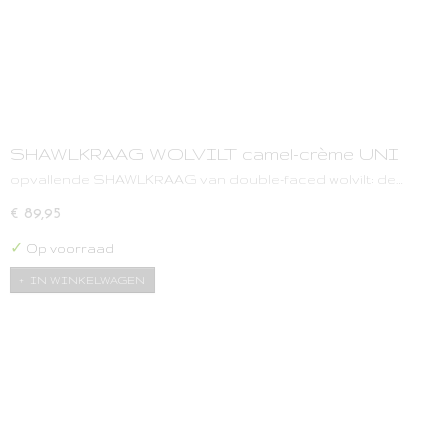
SHAWLKRAAG WOLVILT camel-crème UNI
opvallende SHAWLKRAAG van double-faced wolvilt: de…
€ 89,95
✓
Op voorraad
IN WINKELWAGEN