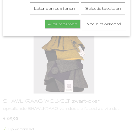
HOEDIE
Sorteer op:
Later opnieuw tonen
Selectie toestaan
JASJES
SHAWLKRAGEN gebreid
Alles toestaan
Nee, niet akkoord
VOUWTAS origami
SHAWLKRAAG WOLVILT zwart-oker
opvallende SHAWLKRAAG van double-faced wolvilt: de…
€ 89,95
✓
Op voorraad