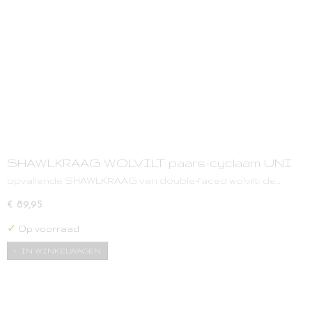
SHAWLKRAAG WOLVILT paars-cyclaam UNI
opvallende SHAWLKRAAG van double-faced wolvilt: de…
€ 89,95
✓
Op voorraad
IN WINKELWAGEN