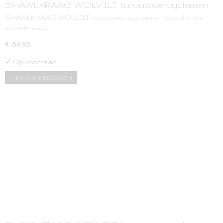
SHAWLKRAAG WOLVILT turquoise-cyclamen
SHAWLKRAAG WOLVILT turquoise-cyclamen opvallende
shawlkraag…
€ 89,95
✓
Op voorraad
IN WINKELWAGEN