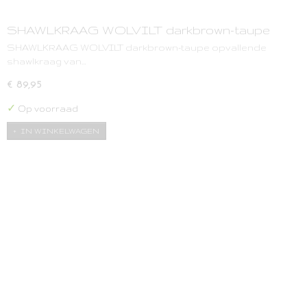
SHAWLKRAAG WOLVILT darkbrown-taupe
SHAWLKRAAG WOLVILT darkbrown-taupe opvallende
shawlkraag van…
€ 89,95
✓
Op voorraad
IN WINKELWAGEN