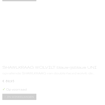
SHAWLKRAAG WOLVILT blauw-ijsblauw UNI
opvallende SHAWLKRAAG van double-faced wolvilt: de…
€ 89,95
✓
Op voorraad
IN WINKELWAGEN