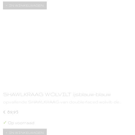
IN WINKELWAGEN
SHAWLKRAAG WOLVILT ijsblauw-blauw
opvallende SHAWLKRAAG van double-faced wolvilt: de…
€ 89,95
✓
Op voorraad
IN WINKELWAGEN