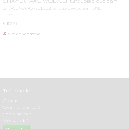
SHAWLKRAAG WOLVILT turquoise-cyclaam
UNI
SHAWLKRAAG WOLVILT turquoise-cyclaam UNI
opvallende…
€ 89,95
✘
Niet op voorraad
Informatie
Contact
Over ( b i b e l o t )
Voorwaarden
Nieuwsbrief