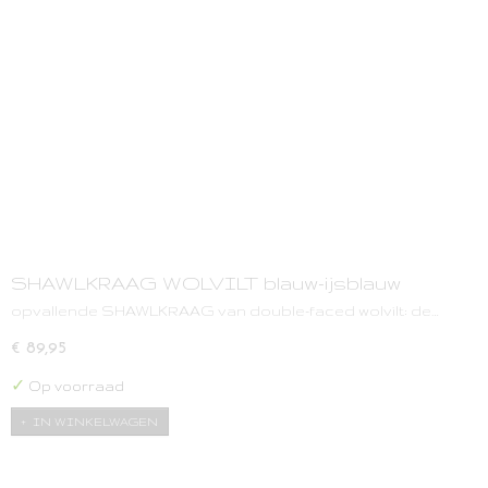
SHAWLKRAAG WOLVILT blauw-ijsblauw
opvallende SHAWLKRAAG van double-faced wolvilt: de…
€ 89,95
✓
Op voorraad
IN WINKELWAGEN