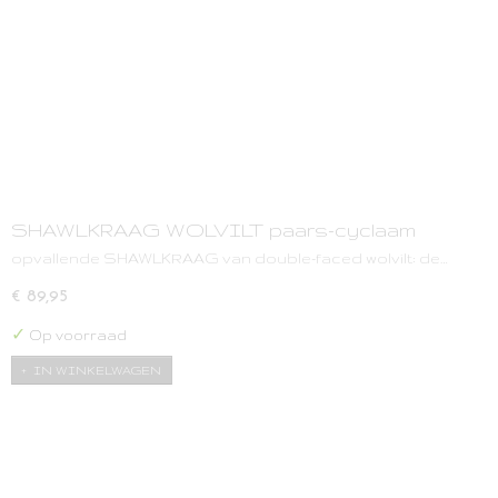
SHAWLKRAAG WOLVILT paars-cyclaam
opvallende SHAWLKRAAG van double-faced wolvilt: de…
€ 89,95
✓
Op voorraad
IN WINKELWAGEN