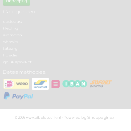
Herroeping
Categorieën
cadeaus
kleding
sieraden
shawls
tatez-y
hoedie
gelukspakket
Betaalmethodes
© 2026 www.bibelotcuijk.nl - Powered by Shoppagina.nl