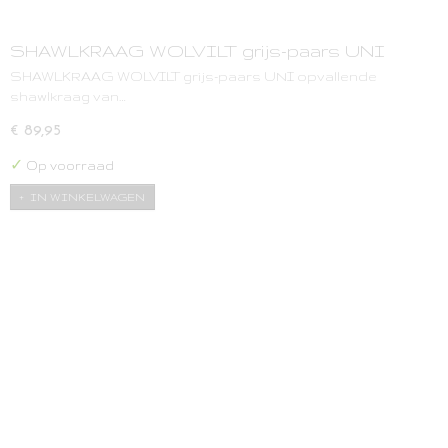
SHAWLKRAAG WOLVILT grijs-paars UNI
SHAWLKRAAG WOLVILT grijs-paars UNI opvallende
shawlkraag van…
€ 89,95
✓
Op voorraad
IN WINKELWAGEN