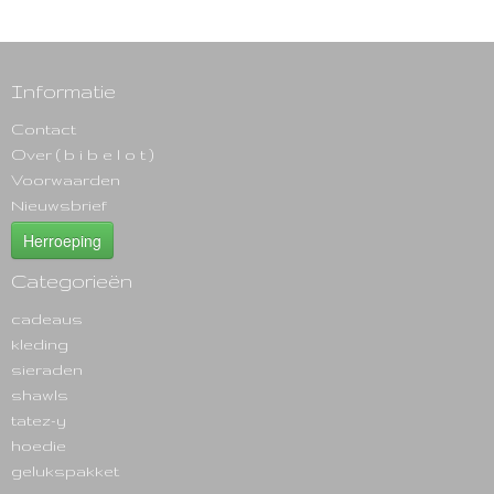
Informatie
Contact
Over ( b i b e l o t )
Voorwaarden
Nieuwsbrief
Herroeping
Categorieën
cadeaus
kleding
sieraden
shawls
tatez-y
hoedie
gelukspakket