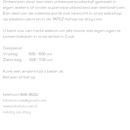
Ontworpen door een klein ontwerperscollectief, gemaakt in
eigen ateliers of onder supervisie uitbesteed aan leerbedrijven.
Een deel van de collectie wordt ook verkocht in onze webshop
op bibelotcuijk.nl en in de TATEZ-Yshop op etsy.com
U bent ook van harte welkom om alle moois met eigen ogen te
komen bekijken in onze winkel in Cuijk.
Geopend:
Vrijdag 10.00 – 18.00 uur
Zaterdag 10.00 – 17.00 uur
Komt een andere tijd u beter uit;
Bel aan of bel op
telefoon 0485-316252
bibelotcuijk@gmail.com
www.bibelotcuijk.nl
tatezy op etsy