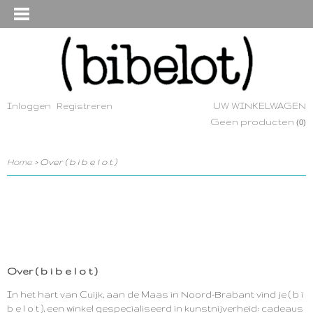
Inloggen
Registreren
UW WINKELWAGEN
Geen producten
(0)
Home
> Over ( b i b e l o t )
Over ( b i b e l o t )
In het hart van Cuijk, aan de Maas in Noord-Brabant vind je ( b i
b e l o t ), een winkel gespecialiseerd in kunstnijverheid: cadeaus