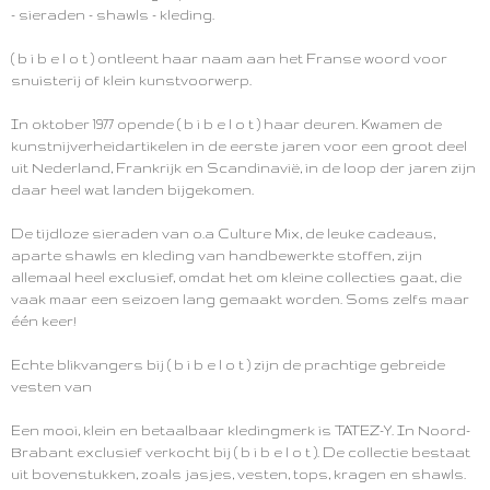
- sieraden - shawls - kleding.
( b i b e l o t ) ontleent haar naam aan het Franse woord voor
snuisterij of klein kunstvoorwerp.
In oktober 1977 opende ( b i b e l o t ) haar deuren. Kwamen de
kunstnijverheidartikelen in de eerste jaren voor een groot deel
uit Nederland, Frankrijk en Scandinavië, in de loop der jaren zijn
daar heel wat landen bijgekomen.
De tijdloze sieraden van o.a Culture Mix, de leuke cadeaus,
aparte shawls en kleding van handbewerkte stoffen, zijn
allemaal heel exclusief, omdat het om kleine collecties gaat, die
vaak maar een seizoen lang gemaakt worden. Soms zelfs maar
één keer!
Echte blikvangers bij ( b i b e l o t ) zijn de prachtige gebreide
vesten van
Een mooi, klein en betaalbaar kledingmerk is TATEZ-Y. In Noord-
Brabant exclusief verkocht bij ( b i b e l o t ). De collectie bestaat
uit bovenstukken, zoals jasjes, vesten, tops, kragen en shawls.