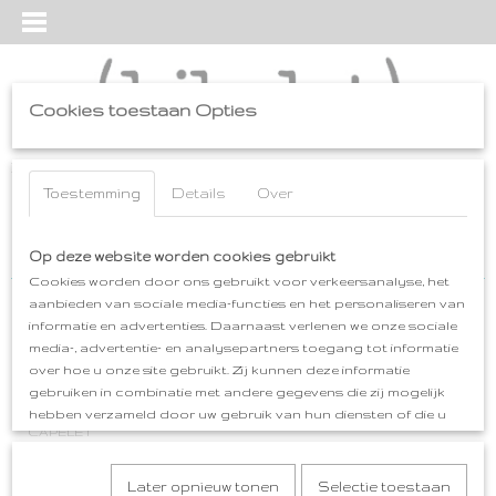
Cookies toestaan Opties
Inloggen
Registreren
UW WINKELWAGEN
Geen producten
Toestemming
Details
Over
(0)
Home
Op deze website worden cookies gebruikt
>
kleding
>
SPECIALS
Cookies worden door ons gebruikt voor verkeersanalyse, het
aanbieden van sociale media-functies en het personaliseren van
kleding
informatie en advertenties. Daarnaast verlenen we onze sociale
media-, advertentie- en analysepartners toegang tot informatie
over hoe u onze site gebruikt. Zij kunnen deze informatie
SWIRL
gebruiken in combinatie met andere gegevens die zij mogelijk
CAPA
hebben verzameld door uw gebruik van hun diensten of die u
CAPELET
hen hebt verstrekt.
SHAWLS
Later opnieuw tonen
Selectie toestaan
SHAWLKRAGEN