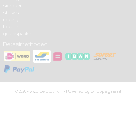
sieraden
shawls
tatez-y
hoedie
gelukspakket
Betaalmethodes
© 2026 www.bibelotcuijk.nl - Powered by Shoppagina.nl