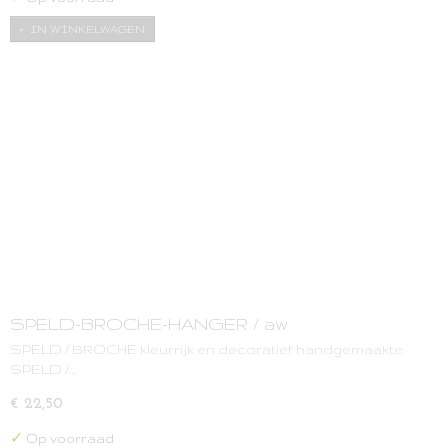
IN WINKELWAGEN
SPELD-BROCHE-HANGER / aw
SPELD / BROCHE kleurrijk en decoratief handgemaakte
SPELD /…
€ 22,50
✓
Op voorraad