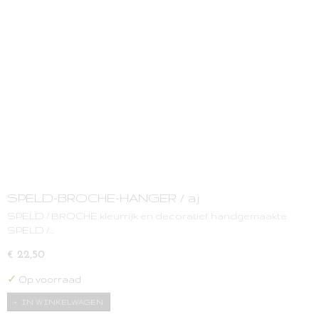
SPELD-BROCHE-HANGER / aj
SPELD / BROCHE kleurrijk en decoratief handgemaakte
SPELD /…
€ 22,50
✓
Op voorraad
IN WINKELWAGEN