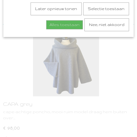
HOEDIE
Sorteer op:
Later opnieuw tonen
Selectie toestaan
JASJES
SHAWLKRAGEN gebreid
Alles toestaan
Nee, niet akkoord
VOUWTAS origami
CAPA grey
cape-achtige poncho, mooi ruim model draag hem buiten
over…
€ 98,00