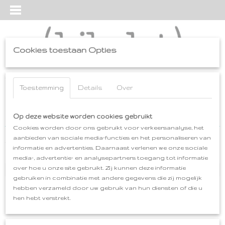
Cookies toestaan Opties
Inloggen
Registreren
UW WINKELWAGEN
Geen producten
Toestemming
Details
Over
(0)
Home
Op deze website worden cookies gebruikt
>
tatez-y
>
CAPA
Cookies worden door ons gebruikt voor verkeersanalyse, het
aanbieden van sociale media-functies en het personaliseren van
tatez-y
informatie en advertenties. Daarnaast verlenen we onze sociale
media-, advertentie- en analysepartners toegang tot informatie
over hoe u onze site gebruikt. Zij kunnen deze informatie
CAPA
gebruiken in combinatie met andere gegevens die zij mogelijk
CAPELET
hebben verzameld door uw gebruik van hun diensten of die u
SHAWL tatez-y
hen hebt verstrekt.
SHAWLKRAGEN
SWIRL