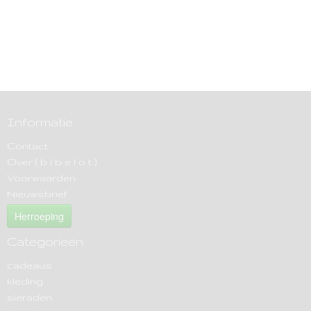
Informatie
Contact
Over ( b i b e l o t )
Voorwaarden
Nieuwsbrief
Herroeping
Categorieën
cadeaus
kleding
sieraden