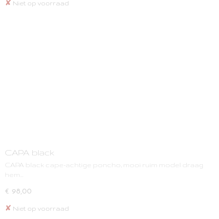
✘
Niet op voorraad
CAPA black
CAPA black cape-achtige poncho, mooi ruim model draag
hem…
€ 98,00
✘
Niet op voorraad