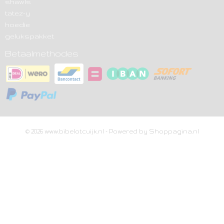
shawls
tatez-y
hoedie
gelukspakket
Betaalmethodes
© 2026 www.bibelotcuijk.nl - Powered by Shoppagina.nl