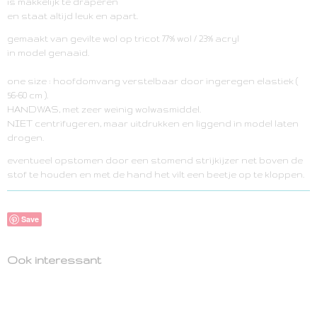
is makkelijk te draperen
en staat altijd leuk en apart.
gemaakt van gevilte wol op tricot 77% wol / 23% acryl
in model genaaid.
one size : hoofdomvang verstelbaar door ingeregen elastiek (
56-60 cm ).
HANDWAS, met zeer weinig wolwasmiddel.
NIET centrifugeren, maar uitdrukken en liggend in model laten
drogen.
eventueel opstomen door een stomend strijkijzer net boven de
stof te houden en met de hand het vilt een beetje op te kloppen.
Save
Ook interessant