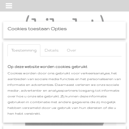
Cookies toestaan Opties
Inloggen
Registreren
UW WINKELWAGEN
Geen producten
Toestemming
Details
Over
(0)
Home
Op deze website worden cookies gebruikt
>
hoedie
>
HOEDIE
>
HOEDIE zwart
Cookies worden door ons gebruikt voor verkeersanalyse, het
aanbieden van sociale media-functies en het personaliseren van
informatie en advertenties. Daarnaast verlenen we onze sociale
media-, advertentie- en analysepartners toegang tot informatie
over hoe u onze site gebruikt. Zij kunnen deze informatie
gebruiken in combinatie met andere gegevens die zij mogelijk
hebben verzameld door uw gebruik van hun diensten of die u
hen hebt verstrekt.