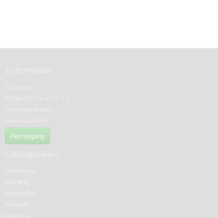
Informatie
Contact
Over ( b i b e l o t )
Voorwaarden
Nieuwsbrief
Herroeping
Categorieën
cadeaus
kleding
sieraden
shawls
tatez-y