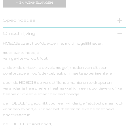
IN WINKELWAGEN
Specificaties
Bruto gewicht
Omschrijving
0,10 Kg
HOEDIE zwart hoofddeksel met multi mogelijkheden.
muts-baret-hoedje
van gevilte wol op tricot.
al doende ontdek je de vele mogelijkheden van dit zeer
comfortabele hoofddeksel, leuk om mee te experimenteren:
door de HOEDIE op verschillende manieren te draperen,
verander je hem snel en heel makkelijk in een sportieve vrolijke
beanie of in een elegant gekleed hoedje.
de HOEDIE is geschikt voor een winderige fietstocht maar ook
voor een avondje uit naar het theater en elke gelegenheid
daartussen in.
de HOEDIE zit snel goed,