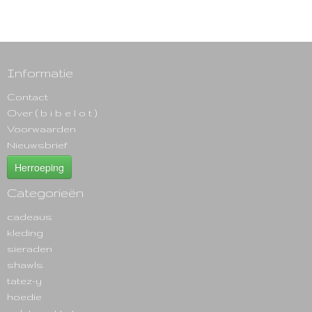
Informatie
Contact
Over ( b i b e l o t )
Voorwaarden
Nieuwsbrief
Herroeping
Categorieën
cadeaus
kleding
sieraden
shawls
tatez-y
hoedie