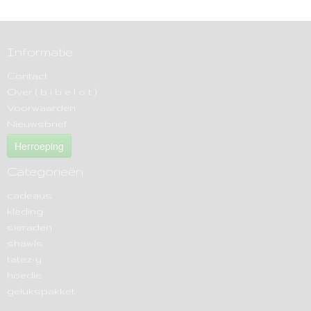
Informatie
Contact
Over ( b i b e l o t )
Voorwaarden
Nieuwsbrief
Herroeping
Categorieën
cadeaus
kleding
sieraden
shawls
tatez-y
hoedie
gelukspakket