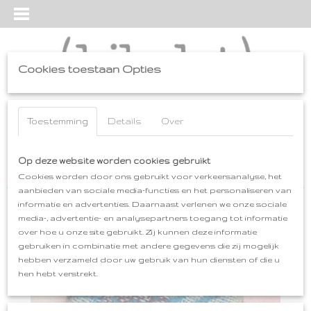
Cookies toestaan Opties
Inloggen
Registreren
UW WINKELWAGEN
Geen producten
Toestemming
Details
Over
(0)
Home
Op deze website worden cookies gebruikt
>
cadeaus
>
SPELD-BROCHE-HANGER
>
SPELD-BROCHE-
HANGER / aj
Cookies worden door ons gebruikt voor verkeersanalyse, het
aanbieden van sociale media-functies en het personaliseren van
informatie en advertenties. Daarnaast verlenen we onze sociale
media-, advertentie- en analysepartners toegang tot informatie
over hoe u onze site gebruikt. Zij kunnen deze informatie
gebruiken in combinatie met andere gegevens die zij mogelijk
hebben verzameld door uw gebruik van hun diensten of die u
hen hebt verstrekt.