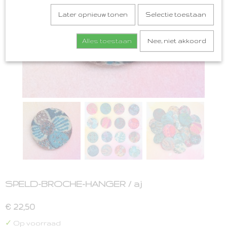
Later opnieuw tonen
Selectie toestaan
Alles toestaan
Nee, niet akkoord
SPELD-BROCHE-HANGER / aj
€ 22,50
✓
Op voorraad