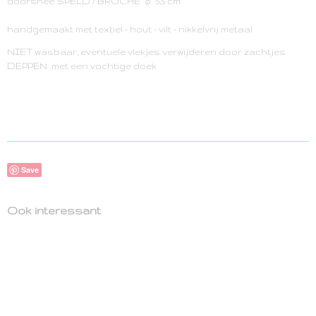
doorsnee SPELD / BROCHE ø 5,5 cm
handgemaakt met textiel - hout - vilt - nikkelvrij metaal
NIET wasbaar, eventuele vlekjes verwijderen door zachtjes
DEPPEN met een vochtige doek
Save
Ook interessant