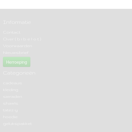
Informatie
Contact
Over ( b i b e l o t )
Voorwaarden
Nieuwsbrief
Herroeping
Categorieën
cadeaus
kleding
sieraden
shawls
tatez-y
hoedie
gelukspakket