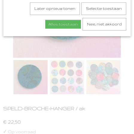
Later opnieuw tonen
Selectie toestaan
Alles toestaan
Nee, niet akkoord
SPELD-BROCHE-HANGER / ak
€ 22,50
✓
Op voorraad