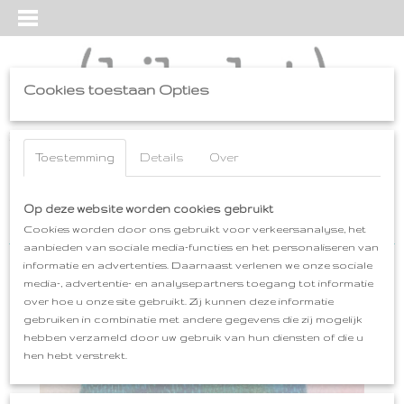
Cookies toestaan Opties
Inloggen
Registreren
UW WINKELWAGEN
Geen producten
Toestemming
Details
Over
(0)
Home
Op deze website worden cookies gebruikt
>
cadeaus
>
SPELD-BROCHE-HANGER
>
SPELD-BROCHE-
HANGER / ak
Cookies worden door ons gebruikt voor verkeersanalyse, het
aanbieden van sociale media-functies en het personaliseren van
informatie en advertenties. Daarnaast verlenen we onze sociale
media-, advertentie- en analysepartners toegang tot informatie
over hoe u onze site gebruikt. Zij kunnen deze informatie
gebruiken in combinatie met andere gegevens die zij mogelijk
hebben verzameld door uw gebruik van hun diensten of die u
hen hebt verstrekt.