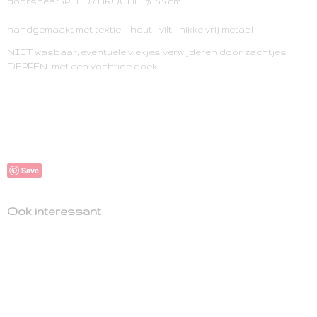
doorsnee SPELD / BROCHE ø 5,5 cm
handgemaakt met textiel - hout - vilt - nikkelvrij metaal
NIET wasbaar, eventuele vlekjes verwijderen door zachtjes
DEPPEN met een vochtige doek
Save
Ook interessant