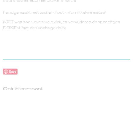
doorsnee SPELD / BROCHE ø 5,5 cm
handgemaakt met textiel - hout - vilt - nikkelvrij metaal
NIET wasbaar, eventuele vlekjes verwijderen door zachtjes
DEPPEN met een vochtige doek
Save
Ook interessant