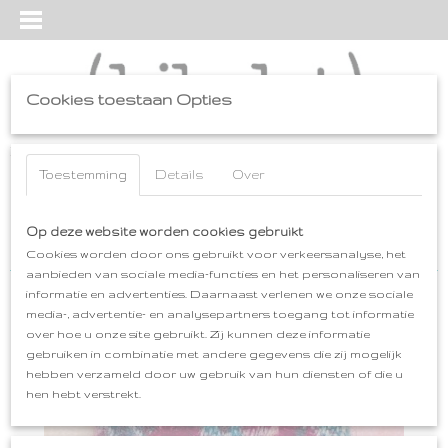
Cookies toestaan Opties
Inloggen
Registreren
UW WINKELWAGEN
Geen producten
Toestemming
Details
Over
(0)
Home
Op deze website worden cookies gebruikt
>
cadeaus
>
SPELD-BROCHE-HANGER
>
SPELD-BROCHE-
HANGER / aw
Cookies worden door ons gebruikt voor verkeersanalyse, het
aanbieden van sociale media-functies en het personaliseren van
informatie en advertenties. Daarnaast verlenen we onze sociale
media-, advertentie- en analysepartners toegang tot informatie
over hoe u onze site gebruikt. Zij kunnen deze informatie
gebruiken in combinatie met andere gegevens die zij mogelijk
hebben verzameld door uw gebruik van hun diensten of die u
hen hebt verstrekt.