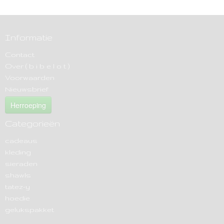
Informatie
Contact
Over ( b i b e l o t )
Voorwaarden
Nieuwsbrief
Herroeping
Categorieën
cadeaus
kleding
sieraden
shawls
tatez-y
hoedie
gelukspakket