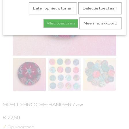
Later opnieuw tonen
Selectie toestaan
Alles toestaan
Nee, niet akkoord
SPELD-BROCHE-HANGER / aw
€ 22,50
✓
Op voorraad