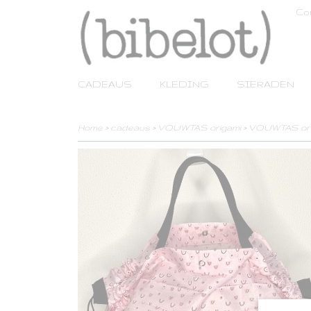
Co
CADEAUS
KLEDING
SIERADEN
Home
>
cadeaus
>
VOUWTAS origami
>
VOUWTAS orig