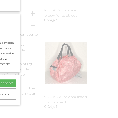
VOUWTAS origami
(blauw-lichte streep)
€ 24,95
f. Gemaakt van sterke
s van stevig
le media-
en is de tas een
 we onze
cm exclusief de
onze site
ie zij
strekt.
dan nog plat ligt.
ich vanzelf om de
 stof naast de
je denkt.
toestaan
e zijkanten en de tas
lastiek erom en klaar!
akkoord
VOUWTAS origami (rood-
roze bloemetje)
€ 24,95