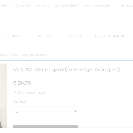
ntact
Over ( b i b e l o t )
Shopbeleid
Voorwaarden
Nieuwsb
SHAWLS
TATEZ-Y
HOEDIE
GELUKSPAKKET
ami (roze-regenboogjes)
VOUWTAS origami (roze-regenboogjes)
€ 24,95
✓
Op voorraad
Aantal
IN WINKELWAGEN