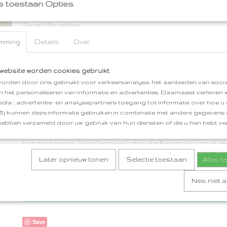
s toestaan Opties
Specificaties
mming
Details
Over
Netto gewicht
1,00 Kg
Omschrijving
Bruto gewicht
0,10 Kg
VOUWTAS origami (roze) gevouwen op japanse wijze van sto
website worden cookies gebruikt
waterafstotende stof, licht in gewicht. Afgewerkt met hengsel
orden door ons gebruikt voor verkeersanalyse, het aanbieden van socia
tassenband. Ideaal voor in je (werk)tas of rugzak. Opgevouw
en het personaliseren van informatie en advertenties. Daarnaast verlenen
rolletje van 10cm hoog en 7cm Ø. In gebruik is de tas 40x30x30
edia-, advertentie- en analysepartners toegang tot informatie over hoe u 
hengsels. Superleuk cadeau.
 Zij kunnen deze informatie gebruiken in combinatie met andere gegevens d
hebben verzameld door uw gebruik van hun diensten of die u hen hebt ver
Leg je boodschappen op de uitgerolde opengevouwen tas die 
Pak de tas bij de handvatten in het midden en de tas vouwt z
boodschappen. Voor langere (schouder)hengsels schuif de
handvatten naar de zijkanten. Er kan qua volume meer in dan 
Later opnieuw tonen
Selectie toestaan
Alles 
Is de tas weer geleegd, trek aan de twee zwarte strips aan d
vouwt weer in elkaar. Sla hem tweederde dubbel, rol hem op, e
Nee, niet 
Heel makkelijk, zie bijgevoegde tekeningetjes.
Save