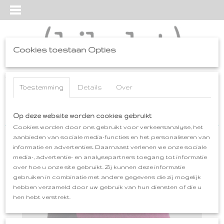
Cookies toestaan Opties
Inloggen
Registreren
UW WINKELWAGEN
Geen producten
Toestemming
Details
Over
(0)
Home
Op deze website worden cookies gebruikt
>
kleding
>
HOEDIE
>
HOEDIE cyclaam-zwart
Cookies worden door ons gebruikt voor verkeersanalyse, het
aanbieden van sociale media-functies en het personaliseren van
informatie en advertenties. Daarnaast verlenen we onze sociale
media-, advertentie- en analysepartners toegang tot informatie
over hoe u onze site gebruikt. Zij kunnen deze informatie
gebruiken in combinatie met andere gegevens die zij mogelijk
hebben verzameld door uw gebruik van hun diensten of die u
hen hebt verstrekt.