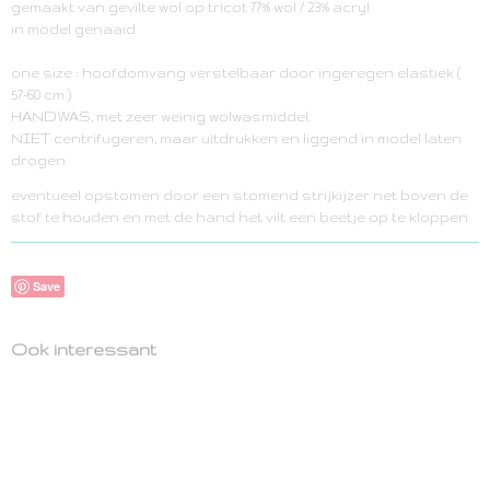
gemaakt van gevilte wol op tricot 77% wol / 23% acryl
in model genaaid
one size : hoofdomvang verstelbaar door ingeregen elastiek (
57-60 cm )
HANDWAS, met zeer weinig wolwasmiddel.
NIET centrifugeren, maar uitdrukken en liggend in model laten
drogen
eventueel opstomen door een stomend strijkijzer net boven de
stof te houden en met de hand het vilt een beetje op te kloppen
Save
Ook interessant