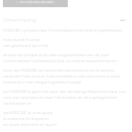
IN WINKELWAGEN
Omschrijving
HOEDIE cyclaam-zwart hoofddeksel met multi mogelijkheden
muts-baret-hoedje
van gevilte wol op tricot.
al doende ontdek je de vele mogelijkheden van dit zeer
comfortabele hoofddeksel, leuk om mee te experimenteren:
door de HOEDIE op verschillende manieren te draperen,
verander hem snel en heel makkelijk in een sportieve vrolijke
beanie of in een elegant gekleed hoedje
de HOEDIE is geschikt voor een winderige fietstocht maar ook
voor een avondje uit naar het theater en elke gelegenheid
daartussen in
de HOEDIE zit snel goed,
is makkelijk te draperen
en staat altijd leuk en apart