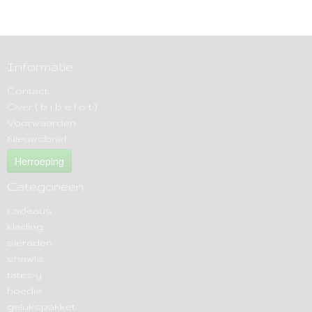
Informatie
Contact
Over ( b i b e l o t )
Voorwaarden
Nieuwsbrief
Herroeping
Categorieën
cadeaus
kleding
sieraden
shawls
tatez-y
hoedie
gelukspakket