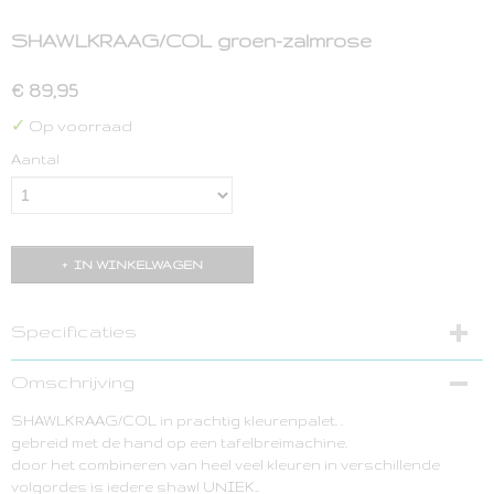
SHAWLKRAAG/COL groen-zalmrose
€ 89,95
✓
Op voorraad
Aantal
IN WINKELWAGEN
Specificaties
Netto gewicht
Omschrijving
0,50 Kg
SHAWLKRAAG/COL in prachtig kleurenpalet. .
Bruto gewicht
gebreid met de hand op een tafelbreimachine.
0,50 Kg
door het combineren van heel veel kleuren in verschillende
volgordes is iedere shawl UNIEK..