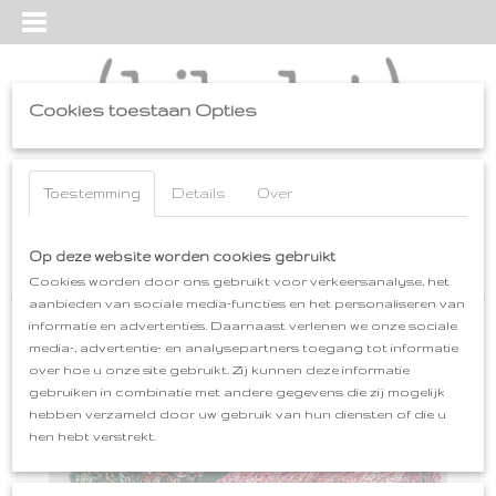
Cookies toestaan Opties
Inloggen
Registreren
UW WINKELWAGEN
Geen producten
Toestemming
Details
Over
(0)
Home
Op deze website worden cookies gebruikt
>
kleding
>
SHAWLKRAGEN gebreid
>
SHAWLKRAAG/COL
groen-zalmrose
Cookies worden door ons gebruikt voor verkeersanalyse, het
aanbieden van sociale media-functies en het personaliseren van
informatie en advertenties. Daarnaast verlenen we onze sociale
media-, advertentie- en analysepartners toegang tot informatie
over hoe u onze site gebruikt. Zij kunnen deze informatie
gebruiken in combinatie met andere gegevens die zij mogelijk
hebben verzameld door uw gebruik van hun diensten of die u
hen hebt verstrekt.