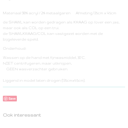
Materiaal 98% acryl / 2% metaalgaren Afmeting 135cm x 45cm
de SHAWL kan worden gedragen als KRAAG op /over een jas,
maar ook als COL op een trui.
de SHAWLKRAAG/COL kan vastgezet worden met de
bijgeleverde speld.
Onderhoud:
Wassen op de hand met fijnwasmiddel, 30°C.
NIET centrifugeren, maar uitknijpen,
GEEN wasverzachter gebruiken.
Liggend in model laten drogen (135cmx45cm).
Save
Ook interessant