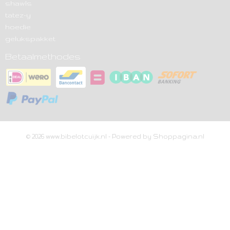
shawls
tatez-y
hoedie
gelukspakket
Betaalmethodes
© 2026 www.bibelotcuijk.nl - Powered by Shoppagina.nl