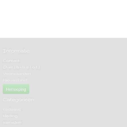
Informatie
Contact
Over ( b i b e l o t )
Voorwaarden
Nieuwsbrief
Herroeping
Categorieën
cadeaus
kleding
sieraden