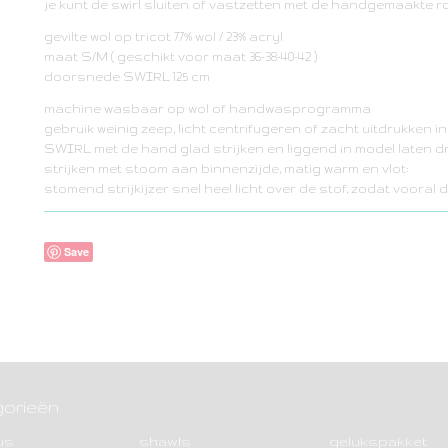
je kunt de swirl sluiten of vastzetten met de handgemaakte
gevilte wol op tricot 77% wol / 23% acryl
maat S/M ( geschikt voor maat 36-38-40-42 )
doorsnede SWIRL 125 cm
machine wasbaar op wol of handwasprogramma
gebruik weinig zeep, licht centrifugeren of zacht uitdrukken 
SWIRL met de hand glad strijken en liggend in model laten 
strijken met stoom aan binnenzijde, matig warm en vlot:
stomend strijkijzer snel heel licht over de stof, zodat vooral
Save
orieën
us
shawls
gelukspakket