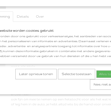
Omschrijving
mming
Details
Over
SWIRL tatez-y
cirkelvormige omslagdoek met armsgaten van gevilte wol op t
website worden cookies gebruikt
al doende ontdek je de vele mogelijkheden van deze zeer comf
orden door ons gebruikt voor verkeersanalyse, het aanbieden van socia
leuk om er je eigen "draai" aan te geven
en het personaliseren van informatie en advertenties. Daarnaast verlenen
om je op weg te helpen wordt een instructiekaart met basis
edia-, advertentie- en analysepartners toegang tot informatie over hoe u 
 Zij kunnen deze informatie gebruiken in combinatie met andere gegevens d
door wel of geen gebruik te maken van de armsgaten in de cir
hebben verzameld door uw gebruik van hun diensten of die u hen hebt ver
diverse manieren te dragen en te draperen; lang of kort, geta
hoog gesloten of losjes openhangend, met of zonder mouwtje,
cape, als stola
Later opnieuw tonen
Selectie toestaan
Alles 
je creëert met weinig inspanning een onverwacht elegant of c
de swirl zit snel goed, staat altijd leuk en is apart
draag de korte variant als gilet over een leren- of spijkerjasj
Nee, niet 
de lange variant is ook leuk en comfortabel als voering in ee
eroverheen
ook fijn om mee te nemen op een fietstocht voor als het wat ki
of leg hem in de auto, je hebt altijd iets bij de hand voor o