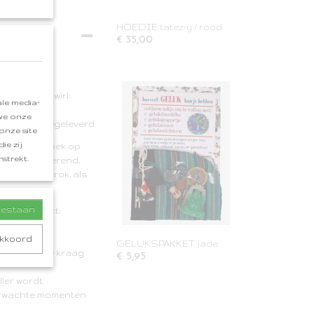
HOEDIE tatez-y / rood
€ 35,00
ricot
ortabele swirl:
le media-
 we onze
modellen meegeleverd
onze site
ie zij
kel, is de doek op
strekt.
illeerd of gerend,
 als wikkelrok, als
toestaan
asual effect:
e
akkoord
GELUKSPAKKET jade
n jas, met de kraag
€ 5,95
ller wordt
nverwachte momenten