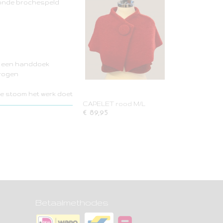
 ronde brochespeld
in een handdoek
drogen
 de stoom het werk doet
CAPELET rood M/L
€ 89,95
Betaalmethodes