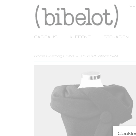
Co
CADEAUS
KLEDING
SIERADEN
Home
>
kleding
>
SWIRL
>
SWIRL black S/M
Cookie