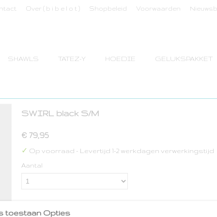
ntact
Over ( b i b e l o t )
Shopbeleid
Voorwaarden
Nieuwsb
SHAWLS
TATEZ-Y
HOEDIE
GELUKSPAKKET
SWIRL black S/M
€ 79,95
✓
Op voorraad
- Levertijd 1-2 werkdagen verwerkingstijd
Aantal
s toestaan Opties
IN WINKELWAGEN