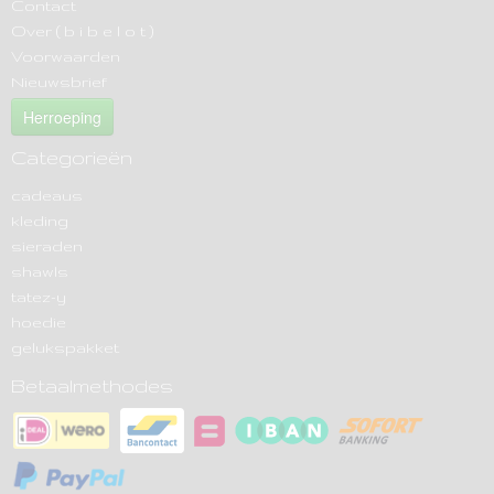
Contact
Over ( b i b e l o t )
Voorwaarden
Nieuwsbrief
Herroeping
Categorieën
cadeaus
kleding
sieraden
shawls
tatez-y
hoedie
gelukspakket
Betaalmethodes