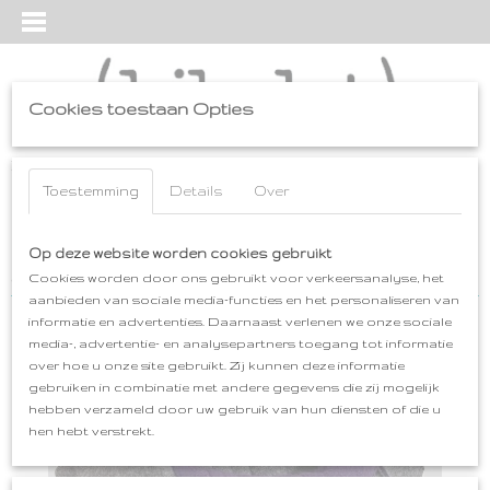
Cookies toestaan Opties
Inloggen
Registreren
UW WINKELWAGEN
Geen producten
Toestemming
Details
Over
(0)
Home
Op deze website worden cookies gebruikt
>
tatez-y
>
SHAWLKRAGEN
>
SHAWLKRAAG WOLVILT grijs-
paars
Cookies worden door ons gebruikt voor verkeersanalyse, het
aanbieden van sociale media-functies en het personaliseren van
informatie en advertenties. Daarnaast verlenen we onze sociale
media-, advertentie- en analysepartners toegang tot informatie
over hoe u onze site gebruikt. Zij kunnen deze informatie
gebruiken in combinatie met andere gegevens die zij mogelijk
hebben verzameld door uw gebruik van hun diensten of die u
hen hebt verstrekt.