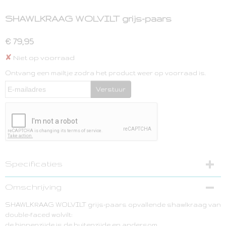
SHAWLKRAAG WOLVILT grijs-paars
€ 79,95
✘
Niet op voorraad
Ontvang een mailtje zodra het product weer op voorraad is.
Verstuur
Specificaties
Netto gewicht
Omschrijving
0,20 Kg
SHAWLKRAAG WOLVILT grijs-paars opvallende shawlkraag van
Bruto gewicht
double-faced wolvilt:
0,20 Kg
de binnenzijde is de buitenzijde en andersom