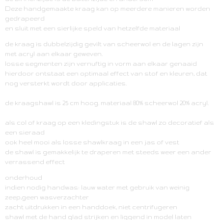
Afmetingen (l,b,h)
Deze handgemaakte kraag kan op meerdere manieren worden
0 x 0 x 25 cm
gedrapeerd
en sluit met een sierlijke speld van hetzelfde materiaal
de kraag is dubbelzijdig gevilt van scheerwol en de lagen zijn
met acryl aan elkaar geweven.
losse segmenten zijn vernuftig in vorm aan elkaar genaaid
hierdoor ontstaat een optimaal effect van stof en kleuren, dat
nog versterkt wordt door applicaties.
de kraagshawl is 25 cm hoog. materiaal 80% scheerwol 20% acryl.
als col of kraag op een kledingstuk is de shawl zo decoratief als
een sieraad
ook heel mooi als losse shawlkraag in een jas of vest
de shawl is gemakkelijk te draperen met steeds weer een ander
verrassend effect
onderhoud
indien nodig handwas: lauw water met gebruik van weinig
zeep,geen wasverzachter
zacht uitdrukken in een handdoek, niet centrifugeren
shawl met de hand glad strijken en liggend in model laten