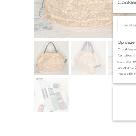
Cookie
Toeste
Op deze 
Cookies w
functies 
sociale m
gebruikt.
mogelijk 