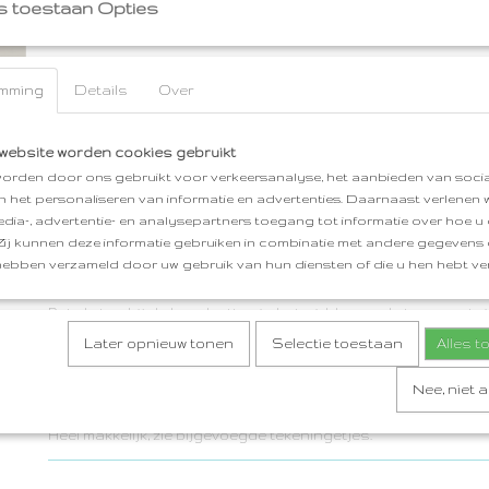
s toestaan Opties
Specificaties
mming
Details
Over
Netto gewicht
1,00 Kg
Omschrijving
Bruto gewicht
0,10 Kg
website worden cookies gebruikt
VOUWTAS origami gevouwen op japanse wijze van stof. Gem
orden door ons gebruikt voor verkeersanalyse, het aanbieden van socia
waterafstotende stof, licht in gewicht. Afgewerkt met hengsel
en het personaliseren van informatie en advertenties. Daarnaast verlenen
tassenband. Ideaal voor in je (werk)tas of rugzak. Opgevouw
edia-, advertentie- en analysepartners toegang tot informatie over hoe u 
rolletje van 10cm hoog en 7cm Ø. In gebruik is de tas 40x30x30
 Zij kunnen deze informatie gebruiken in combinatie met andere gegevens d
hengsels. Superleuk cadeau.
hebben verzameld door uw gebruik van hun diensten of die u hen hebt ver
Leg je boodschappen op de uitgerolde opengevouwen tas die 
Pak de tas bij de handvatten in het midden en de tas vouwt z
boodschappen. Voor langere (schouder)hengsels schuif de
Later opnieuw tonen
Selectie toestaan
Alles 
handvatten naar de zijkanten. Er kan qua volume meer in dan 
Nee, niet 
Is de tas weer geleegd, trek aan de twee zwarte strips aan d
vouwt weer in elkaar. Sla hem tweederde dubbel, rol hem op, e
Heel makkelijk, zie bijgevoegde tekeningetjes.