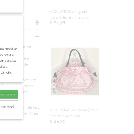
VOUWTAS origami
(blauw-lichte streep)
€ 24,95
aakt van sterke
le media-
s van stevig
 we onze
en is de tas een
onze site
cm exclusief de
ie zij
strekt.
dan nog plat ligt.
ich vanzelf om de
 stof naast de
toestaan
je denkt.
akkoord
e zijkanten en de tas
VOUWTAS origami (roze-
lastiek erom en klaar!
regenboogjes)
€ 24,95