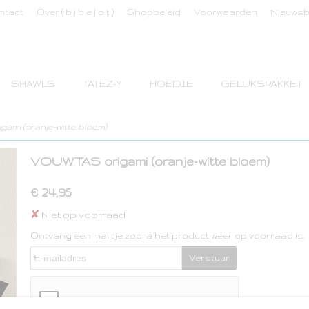
ntact
Over ( b i b e l o t )
Shopbeleid
Voorwaarden
Nieuwsb
SHAWLS
TATEZ-Y
HOEDIE
GELUKSPAKKET
mi (oranje-witte bloem)
VOUWTAS origami (oranje-witte bloem)
€ 24,95
✘
Niet op voorraad
Ontvang een mailtje zodra het product weer op voorraad is.
Verstuur