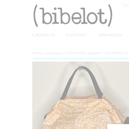
Co
CADEAUS
KLEDING
SIERADEN
Home
>
cadeaus
>
VOUWTAS origami
>
VOUWTAS origa