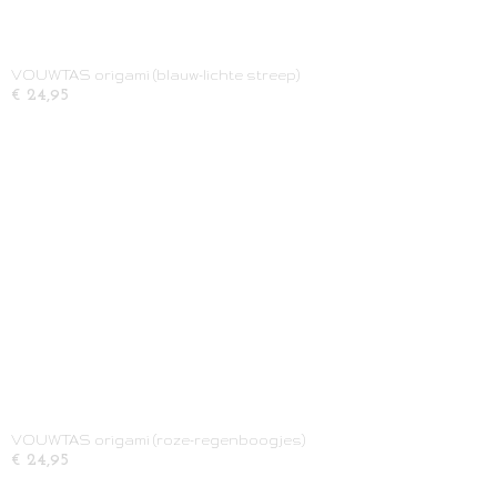
VOUWTAS origami (blauw-lichte streep)
€ 24,95
VOUWTAS origami (roze-regenboogjes)
€ 24,95