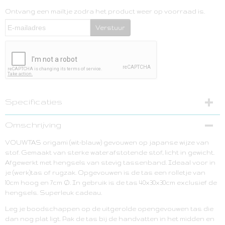
Ontvang een mailtje zodra het product weer op voorraad is.
Verstuur
Specificaties
Netto gewicht
Omschrijving
1,00 Kg
VOUWTAS origami (wit-blauw) gevouwen op japanse wijze van
Bruto gewicht
stof. Gemaakt van sterke waterafstotende stof, licht in gewicht.
0,10 Kg
Afgewerkt met hengsels van stevig tassenband. Ideaal voor in
je (werk)tas of rugzak. Opgevouwen is de tas een rolletje van
10cm hoog en 7cm Ø. In gebruik is de tas 40x30x30cm exclusief de
hengsels. Superleuk cadeau.
Leg je boodschappen op de uitgerolde opengevouwen tas die
dan nog plat ligt. Pak de tas bij de handvatten in het midden en