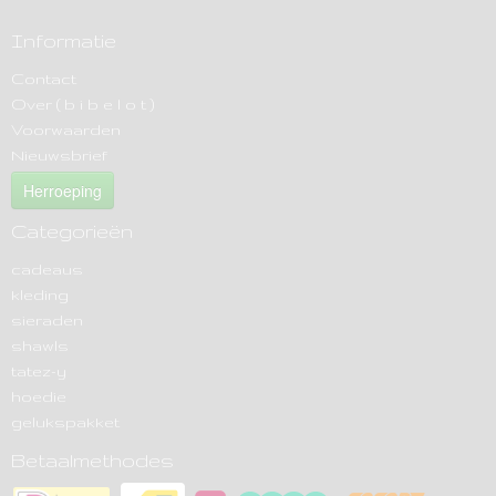
Informatie
Contact
Over ( b i b e l o t )
Voorwaarden
Nieuwsbrief
Herroeping
Categorieën
cadeaus
kleding
sieraden
shawls
tatez-y
hoedie
gelukspakket
Betaalmethodes