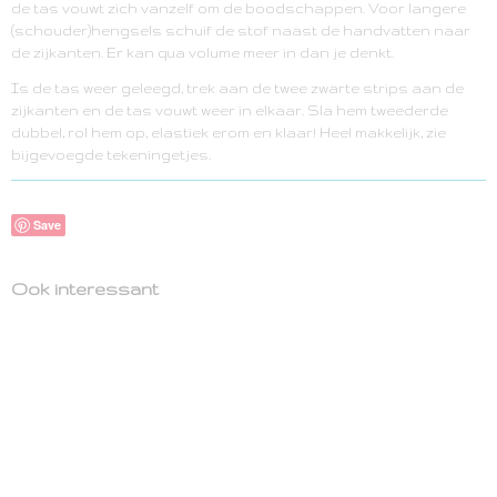
de tas vouwt zich vanzelf om de boodschappen. Voor langere
(schouder)hengsels schuif de stof naast de handvatten naar
de zijkanten. Er kan qua volume meer in dan je denkt.
Is de tas weer geleegd, trek aan de twee zwarte strips aan de
zijkanten en de tas vouwt weer in elkaar. Sla hem tweederde
dubbel, rol hem op, elastiek erom en klaar! Heel makkelijk, zie
bijgevoegde tekeningetjes.
Save
Ook interessant