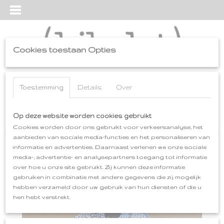
Cookies toestaan Opties
Inloggen
Registreren
UW WINKELWAGEN
Geen producten
Toestemming
Details
Over
(0)
Home
Op deze website worden cookies gebruikt
>
cadeaus
>
VOUWTAS origami
>
VOUWTAS origami (wit-
blauw)
Cookies worden door ons gebruikt voor verkeersanalyse, het
aanbieden van sociale media-functies en het personaliseren van
informatie en advertenties. Daarnaast verlenen we onze sociale
media-, advertentie- en analysepartners toegang tot informatie
over hoe u onze site gebruikt. Zij kunnen deze informatie
gebruiken in combinatie met andere gegevens die zij mogelijk
hebben verzameld door uw gebruik van hun diensten of die u
hen hebt verstrekt.